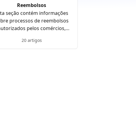
Reembolsos
ta seção contém informações
bre processos de reembolsos
autorizados pelos comércios,
prazos de devoluções,
20 artigos
cancelamentos e mais.