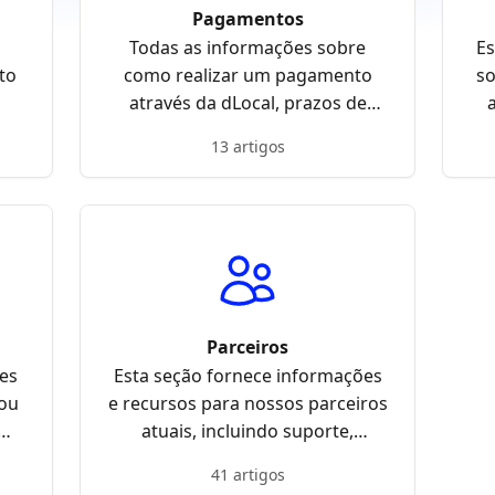
Pagamentos
Todas as informações sobre
Es
to
como realizar um pagamento
so
através da dLocal, prazos de
confirmação dos mesmos, ou se
13 artigos
você teve um inconveniente com
o seu pagamento.
Parceiros
es
Esta seção fornece informações
/ou
e recursos para nossos parceiros
atuais, incluindo suporte,
és
atualizações e diretrizes para
41 artigos
ajudar a gerenciar e otimizar sua