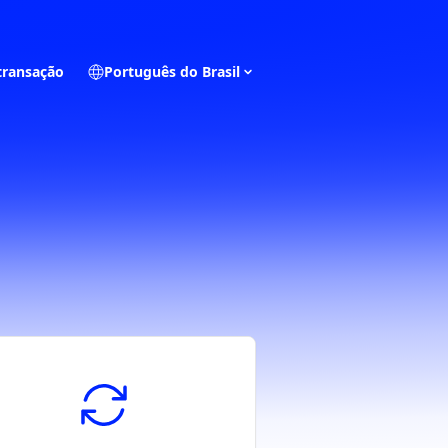
 transação
Português do Brasil