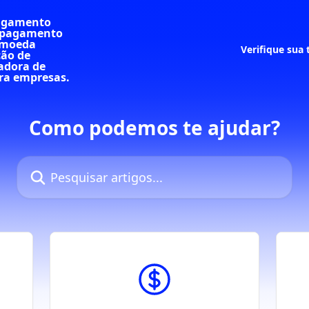
Verifique sua
Como podemos te ajudar?
Pesquisar artigos...