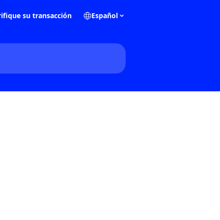
ifique su transacción
Español