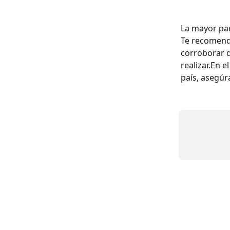
La mayor par
Te recomend
corroborar q
realizar.En 
país, asegúra