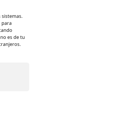
 sistemas. 
 para 
tando 
no es de tu 
ranjeros.​