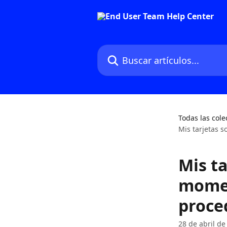
Ir al contenido principal
Buscar artículos...
Todas las cole
Mis tarjetas 
Mis ta
momen
proce
28 de abril de